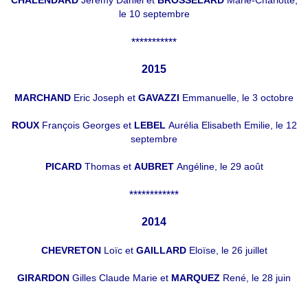
CHALENDARD
Jérémy Daniel et
BROSSELARD
Marie-Charlotte,
le 10 septembre
***********
2015
MARCHAND
Eric Joseph et
GAVAZZI
Emmanuelle, le 3 octobre
ROUX
François Georges et
LEBEL
Aurélia Elisabeth Emilie, le 12
septembre
PICARD
Thomas et
AUBRET
Angéline, le 29 août
************
2014
CHEVRETON
Loïc et
GAILLARD
Eloïse, le 26 juillet
GIRARDON
Gilles Claude Marie et
MARQUEZ
René, le 28 juin